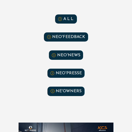
ALL
NEO'FEEDBACK
NEO'NEWS
NEO'PRESSE
NE'OWNERS