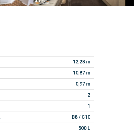
12,28 m
10,87 m
0,97 m
2
1
.
B8 / C10
500 L