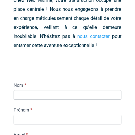
Chez Neo Marine, votre satisfaction occupe une
place centrale ! Nous nous engageons à prendre
en charge méticuleusement chaque détail de votre
expérience, veillant à ce qu’elle demeure
inoubliable. N’hésitez pas à
nous contacter
pour
entamer cette aventure exceptionnelle !
Contact-
Nom
*
bateau
occasion
Prénom
*
Email
*