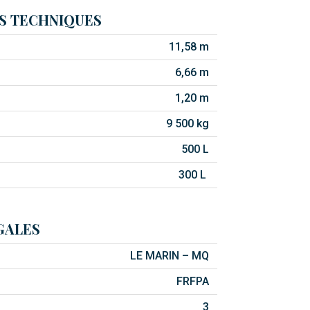
S TECHNIQUES
11,58 m
6,66 m
1,20 m
9 500 kg
500 L
300 L
GALES
LE MARIN – MQ
FRFPA
3