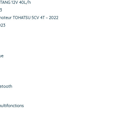
STANG 12V 40L/h
3
moteur TOHATSU 5CV 4T – 2022
023
ue
etooth
ltifonctions